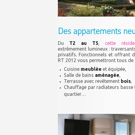
.
Des appartements neu
Du
T2 au T5
,
cette rési
extrêmement lumineux : traversants
privatifs. Fonctionnels et offrant
RT 2012 vous permettront tous de p
Cuisine
meublée
et équipée,
Salle de bains
aménagée
,
Terrasse avec revêtement
bois
,
Chauffage par radiateurs basse 
quartier…
.