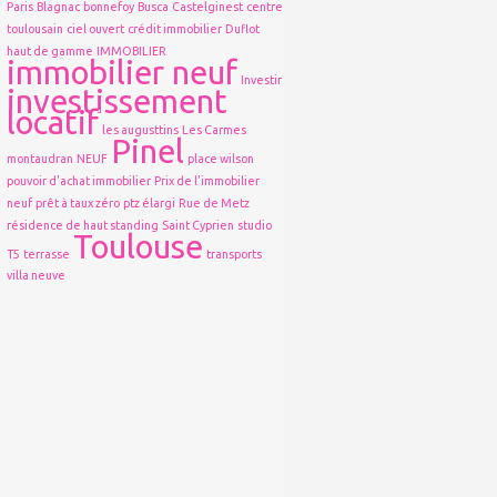
Paris
Blagnac
bonnefoy
Busca
Castelginest
centre
toulousain
ciel ouvert
crédit immobilier
Duflot
haut de gamme
IMMOBILIER
immobilier neuf
Investir
investissement
locatif
les augusttins
Les Carmes
Pinel
montaudran
NEUF
place wilson
pouvoir d'achat immobilier
Prix de l'immobilier
neuf
prêt à taux zéro
ptz élargi
Rue de Metz
résidence de haut standing
Saint Cyprien
studio
Toulouse
T5
terrasse
transports
villa neuve