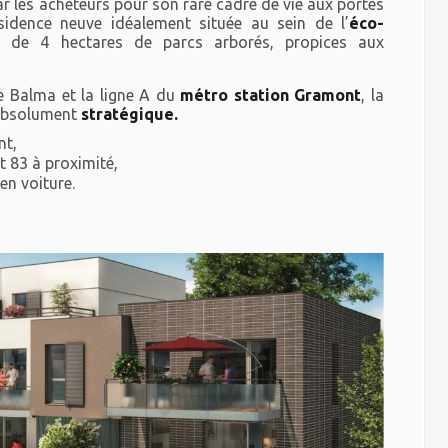
r les acheteurs
pour son rare cadre de vie aux portes
idence neuve idéalement située au sein de l’
éco-
 de 4 hectares de parcs arborés, propices aux
de Balma et la ligne A du
métro station Gramont
, la
 absolument
stratégique.
nt,
t 83 à proximité,
en voiture.