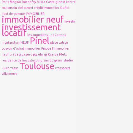
Paris
Blagnac
bonnefoy
Busca
Castelginest
centre
toulousain
ciel ouvert
crédit immobilier
Duflot
haut de gamme
IMMOBILIER
immobilier neuf
Investir
investissement
locatif
les augusttins
Les Carmes
Pinel
montaudran
NEUF
place wilson
pouvoir d'achat immobilier
Prix de l'immobilier
neuf
prêt à taux zéro
ptz élargi
Rue de Metz
résidence de haut standing
Saint Cyprien
studio
Toulouse
T5
terrasse
transports
villa neuve