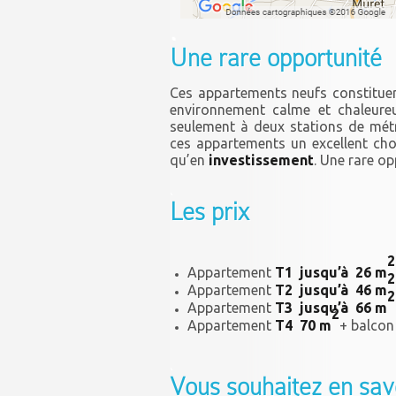
.
Une rare opportunité
Ces appartements neufs constitu
environnement calme et chaleureu
seulement à deux stations de métr
ces appartements un excellent cho
qu’en
investissement
. Une rare o
.
Les prix
2
Appartement
T1 jusqu’à 26 m
2
Appartement
T2 jusqu’à 46 m
2
Appartement
T3 jusqu’à 66 m
2
Appartement
T4 70 m
+ balco
.
Vous souhaitez en savo