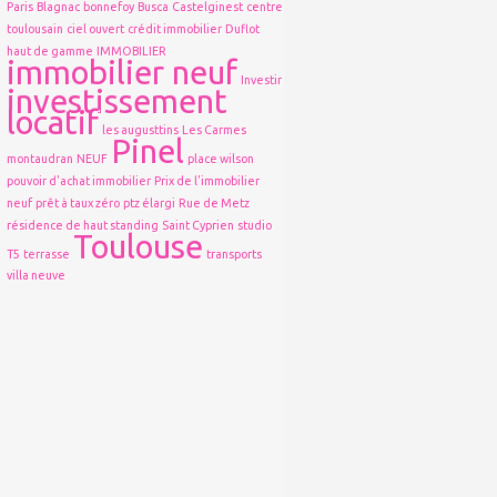
Paris
Blagnac
bonnefoy
Busca
Castelginest
centre
toulousain
ciel ouvert
crédit immobilier
Duflot
haut de gamme
IMMOBILIER
immobilier neuf
Investir
investissement
locatif
les augusttins
Les Carmes
Pinel
montaudran
NEUF
place wilson
pouvoir d'achat immobilier
Prix de l'immobilier
neuf
prêt à taux zéro
ptz élargi
Rue de Metz
résidence de haut standing
Saint Cyprien
studio
Toulouse
T5
terrasse
transports
villa neuve