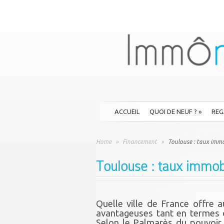
ACCUEIL
QUOI DE NEUF ?
»
REG
Home
»
Financement
»
Toulouse : taux immobi
Toulouse : taux immobil
Quelle ville de France offre a
avantageuses tant en termes d
Selon le Palmarès du pouvoir 