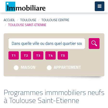
Aller
au
contenu
principal
ACCUEIL
TOULOUSE
TOULOUSE CENTRE
TOULOUSE SAINT-ETIENNE
T1
T2
T3
T4
T5
MAISON
APPARTEMENT
Programmes immmobiliers neufs
à Toulouse Saint-Etienne