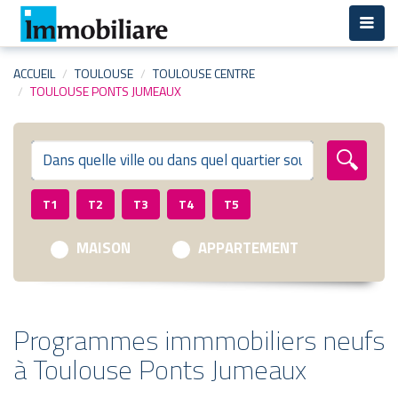
Aller
au
contenu
principal
ACCUEIL
TOULOUSE
TOULOUSE CENTRE
TOULOUSE PONTS JUMEAUX
T1
T2
T3
T4
T5
MAISON
APPARTEMENT
Programmes immmobiliers neufs
à Toulouse Ponts Jumeaux