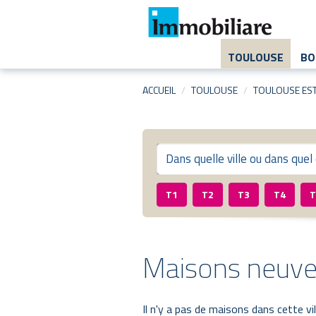
Aller
au
contenu
principal
TOULOUSE
BO
ACCUEIL
TOULOUSE
TOULOUSE ES
T1
T2
T3
T4
T
Maisons neuve
Il n'y a pas de maisons dans cette vil