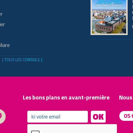
er
ier
liare
[ TOUS LES CONSEILS ]
Les bons plans en avant-première
Nous
OK
05 