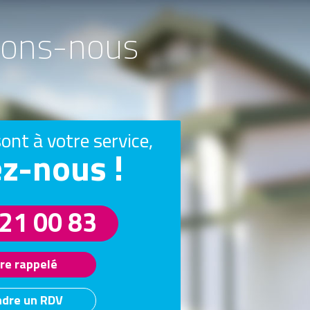
ctons-nous
sont à votre service,
z-nous !
 21 00 83
re rappelé
ndre un RDV