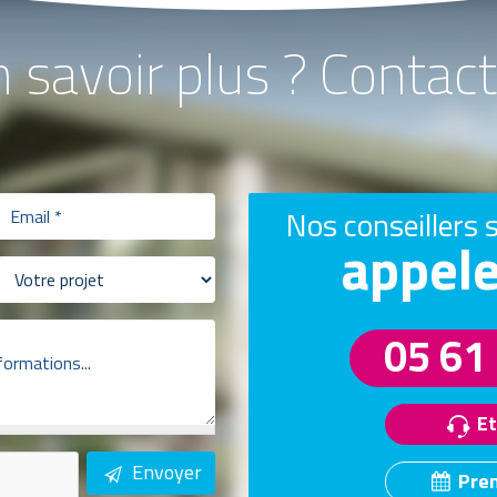
n savoir plus ? Conta
Nos conseillers 
appele
05 61
Et
Envoyer
Pre