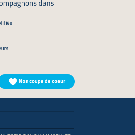
ccompagnons dans
lifiée
eurs
Nos coups de coeur