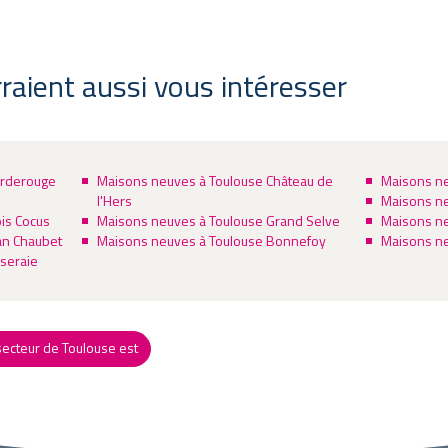
rraient aussi vous intéresser
orderouge
Maisons neuves à Toulouse Château de
Maisons ne
l'Hers
Maisons ne
is Cocus
Maisons neuves à Toulouse Grand Selve
Maisons ne
an Chaubet
Maisons neuves à Toulouse Bonnefoy
Maisons ne
seraie
ecteur de Toulouse est