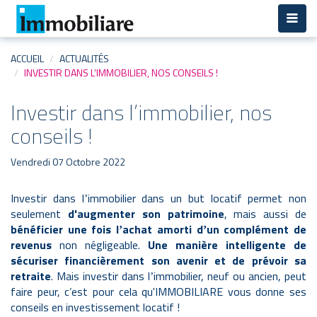
Aller
au
contenu
principal
ACCUEIL
ACTUALITÉS
INVESTIR DANS L’IMMOBILIER, NOS CONSEILS !
Investir dans l’immobilier, nos
conseils !
Vendredi 07 Octobre 2022
Investir dans l
immobilier dans un but locatif permet non
’
seulement
d'augmenter son patrimoine
, mais aussi de
bénéficier une fois l
achat amorti d
un complément de
’
’
revenus
non négligeable.
Une manière intelligente de
sécuriser financièrement son avenir et de prévoir sa
retraite
. Mais investir dans l
immobilier, neuf ou ancien, peu
t
’
faire peur, c’est pour cela qu'IMMOBILIARE vous donne ses
conseils en investissement locatif !